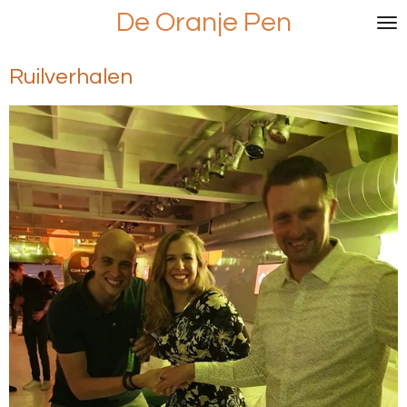
De Oranje Pen
Ga
direct
naar
Ruilverhalen
de
hoofdinhoud